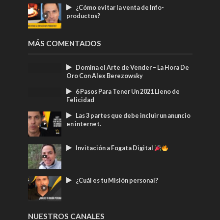
¿Cómo evitar la venta de Info-
productos?
MÁS COMENTADOS
Domina el Arte de Vender – La Hora De
Oro Con Alex Berezowsky
6 Pasos Para Tener Un 2021 Lleno de
Felicidad
Las 3 partes que debe incluir un anuncio
en internet.
Invitación a Fogata Digital
¿Cuál es tu Misión personal?
NUESTROS CANALES