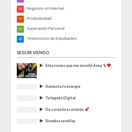
Negocios en Internet
96
Productividad
37
Superación Personal
26
Testimonios de Estudiantes
49
SEGUIR VIENDO
6 lecciones que me enseñó Anna
Aumenta tu energía
Tu legado Digital
De corazón a corazón.
Siembra semillas