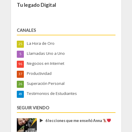
Tu legado Digital
CANALES
La Hora de Oro
25
Llamadas Uno a Uno
5
Negocios en Internet
96
Productividad
37
Superación Personal
26
Testimonios de Estudiantes
49
SEGUIR VIENDO
6 lecciones que me enseñó Anna