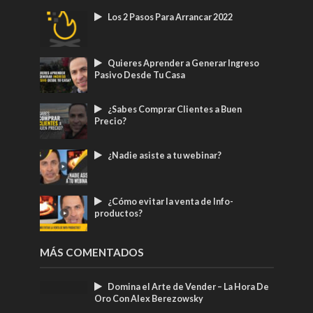
Los 2 Pasos Para Arrancar 2022
Quieres Aprender a Generar Ingreso
Pasivo Desde Tu Casa
¿Sabes Comprar Clientes a Buen
Precio?
¿Nadie asiste a tu webinar?
¿Cómo evitar la venta de Info-
productos?
MÁS COMENTADOS
Domina el Arte de Vender – La Hora De
Oro Con Alex Berezowsky