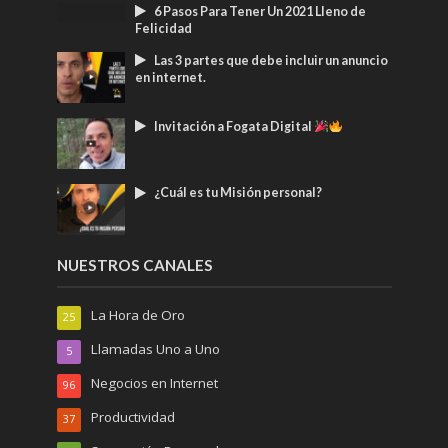
6 Pasos Para Tener Un 2021 Lleno de
Felicidad
Las 3 partes que debe incluir un anuncio
en internet.
Invitación a Fogata Digital
¿Cuál es tu Misión personal?
NUESTROS CANALES
La Hora de Oro
25
Llamadas Uno a Uno
5
Negocios en Internet
96
Productividad
37